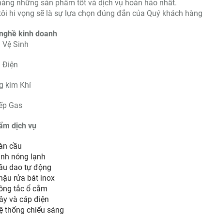
àng những sản phẩm tốt và dịch vụ hoàn hảo nhất.
ôi hi vọng sẽ là sự lựa chọn đúng đắn của Quý khách hàng
nghề kinh doanh
ị Vệ Sinh
ị Điện
g kim Khí
ếp Gas
ẩm dịch vụ
àn cầu
ình nóng lạnh
ầu dao tự động
hậu rửa bát inox
-11%
ông tắc ổ cắm
ây và cáp điện
ệ thống chiếu sáng