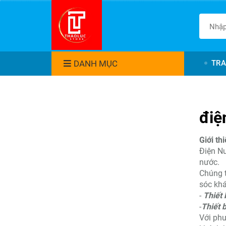
DANH MỤC
TRA
điệ
Giới th
Điện Nư
nước.
Chúng t
sóc khá
-
Thiết 
-
Thiết b
Với ph