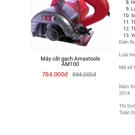
H
L
S
Th
T
V
Điện N
Loại h
Máy cắt gạch Amaxtools
Máy
AM100
Mã số t
784.000đ
4
884.000đ
Năm th
2014
Thị trư
Toàn Q