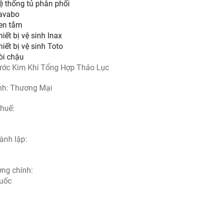
ệ thống tủ phân phối
avabo
en tắm
iết bị vệ sinh Inax
hiết bị vệ sinh Toto
òi chậu
ước Kim Khí Tổng Hợp Thảo Lục
ình: Thương Mại
 khoan điện Amaxtools
Máy khoan điện Amaxt
AM10-02
AM13
huế:
61.000đ
748.000đ
561.000đ
848.000
ành lập:
ờng chính:
uốc