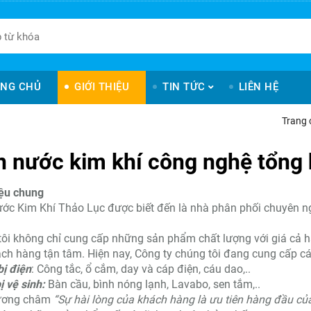
NG CHỦ
GIỚI THIỆU
TIN TỨC
LIÊN HỆ
Trang 
n nước kim khí công nghệ tổng 
iệu chung
ớc Kim Khí Thảo Lục được biết đến là nhà phân phối chuyên nghiệ
ôi không chỉ cung cấp những sản phẩm chất lượng với giá cả
ch hàng tận tâm. Hiện nay, Công ty chúng tôi đang cung cấp c
bị điện
: Công tắc, ổ cắm, day và cáp điện, cáu dao,..
ị vệ sinh:
Bàn cầu, bình nóng lạnh, Lavabo, sen tắm,..
ương châm
“Sự hài lòng của khách hàng là ưu tiên hàng đầu của