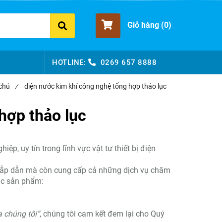
Giỏ hàng (
0
)
HOTLINE:
0269 657 8888
chủ
/
điện nước kim khí công nghệ tổng hợp thảo lục
hợp thảo lục
p, uy tín trong lĩnh vực vật tư thiết bị điện
 hẫp dẫn mà còn cung cấp cả những dịch vụ chăm
ác sản phẩm:
 chúng tôi”
, chúng tôi cam kết đem lại cho Quý