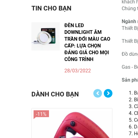
khách h
TIN CHO BẠN
Chúng t
Ngành 
ĐÈN LED
Thiết B
DOWNLIGHT ÂM
TRẦN ĐỔI MÀU CAO
Thiết B
CẤP: LỰA CHỌN
ĐÁNG GIÁ CHO MỌI
Đồ dùn
CÔNG TRÌNH
Gas - B
28/03/2022
Sản ph
B
DÀNH CHO BẠN
B
C
C
-11%
-17%
C
D
H