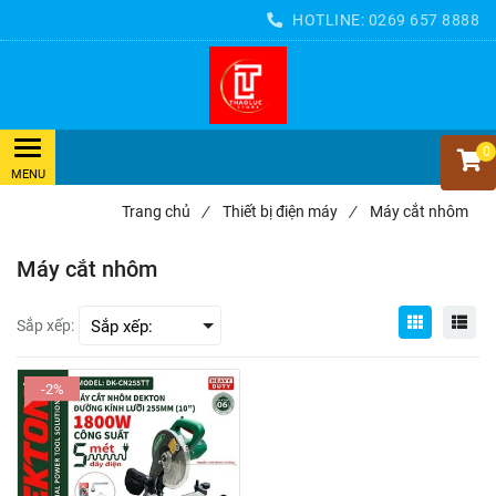
HOTLINE:
0269 657 8888
0
Trang chủ
/
Thiết bị điện máy
/
Máy cắt nhôm
Máy cắt nhôm
Sắp xếp:
-2%