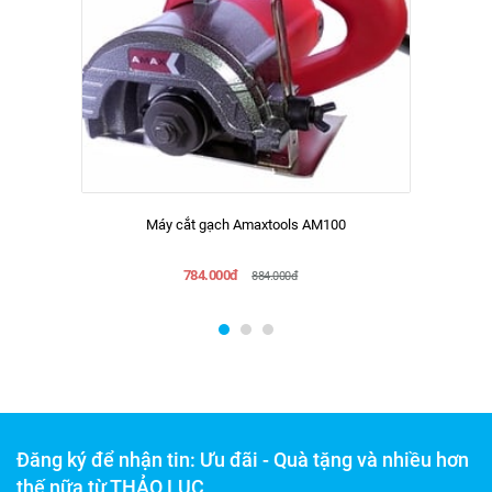
Máy cắt gạch Amaxtools AM100
784.000đ
884.000đ
Đăng ký để nhận tin: Ưu đãi - Quà tặng và nhiều hơn
thế nữa từ THẢO LỤC