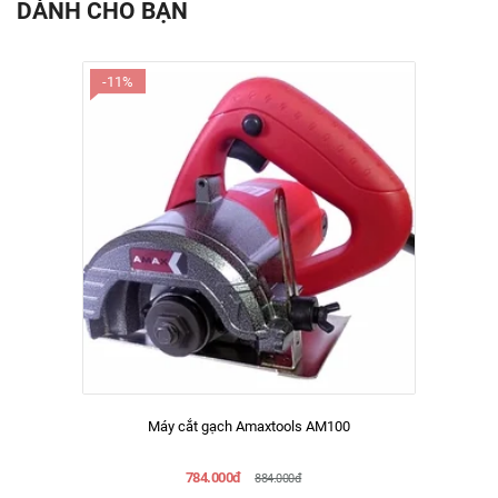
DÀNH CHO BẠN
-11%
Máy cắt gạch Amaxtools AM100
784.000đ
884.000đ