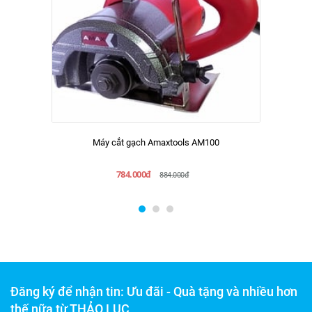
Máy cắt gạch Amaxtools AM100
784.000đ
884.000đ
Đăng ký để nhận tin: Ưu đãi - Quà tặng và nhiều hơn
thế nữa từ THẢO LỤC