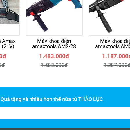
n Amax
Máy khoa điện
Máy khoa đi
 (21V)
amaxtools AM2-28
amaxtools AM
00đ
1.483.000đ
1.187.000
0đ
1.583.000đ
1.287.000
- Quà tặng và nhiều hơn thế nữa từ THẢO LỤC