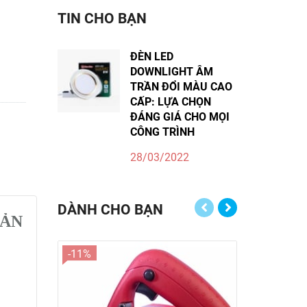
TIN CHO BẠN
ĐÈN LED
DOWNLIGHT ÂM
TRẦN ĐỔI MÀU CAO
CẤP: LỰA CHỌN
ĐÁNG GIÁ CHO MỌI
CÔNG TRÌNH
28/03/2022
DÀNH CHO BẠN
BẢN
-11%
-17%