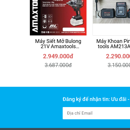
Máy Siết Mở Bulong
Máy Khoan Pi
21V Amaxtools
tools AM213A
ABL120012SM-PRO
2.949.000đ
2.290.0
Lực Siết 1200N.m
3.687.000đ
3.150.00
Đăng ký để nhận tin: Ưu đãi 