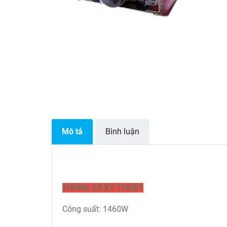
Mô tả
Bình luận
THÔNG SỐ KỸ THUẬT
Công suất: 1460W