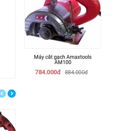
Máy cắt gạch Amaxtools
Máy k
AM100
784.000đ
461
884.000đ
-16%
-16%