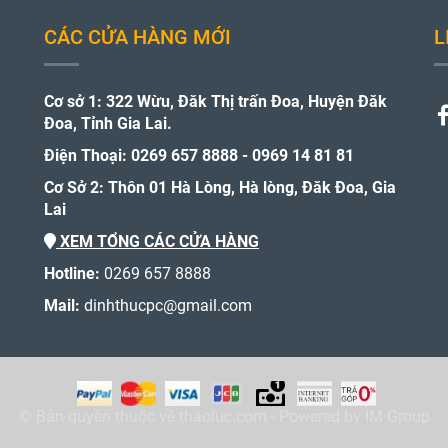
CÁC CỬA HÀNG MỚI
L
Cơ sở 1: 322 Wừu, Đăk Thị trấn Đoa, Huyện Đăk
Đoa, Tỉnh Gia Lai.
Điện Thoại: 0269 657 8888 - 0969 14 81 81
Cơ Sở 2: Thôn 01 Hà Lòng, Hà lòng, Đăk Đoa, Gia
Lai
XEM TỔNG CÁC CỬA HÀNG
Hotline:
0269 657 8888
Mail:
dinhthucpc@gmail.com
© Bản quyền thuộc về thaoluc.com - Powered by IM Group