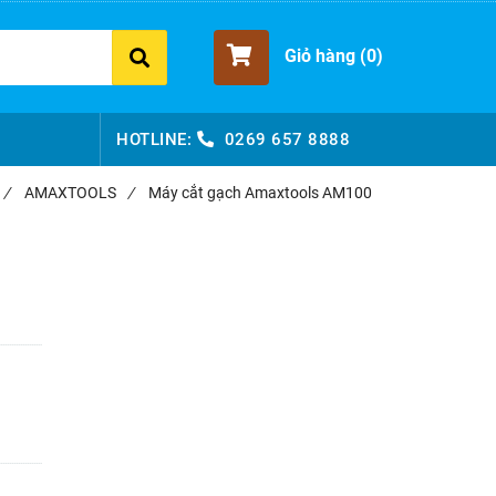
Giỏ hàng (
0
)
HOTLINE:
0269 657 8888
/
AMAXTOOLS
/
Máy cắt gạch Amaxtools AM100