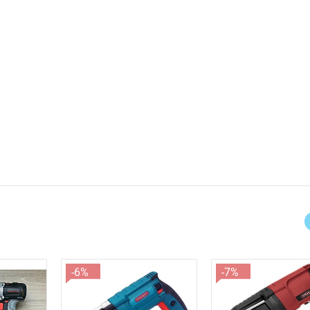
-6%
-7%