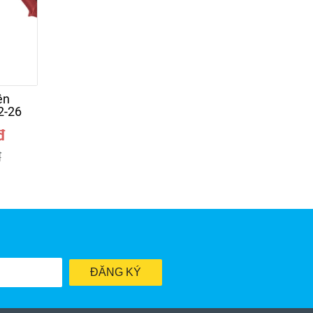
ện
Máy khoan pin
Máy mài góc
2-26
Amaxtools AM12A
amaxtools AM1
đ
1.050.000đ
513.000đ
đ
1.259.000đ
613.000đ
ĐĂNG KÝ