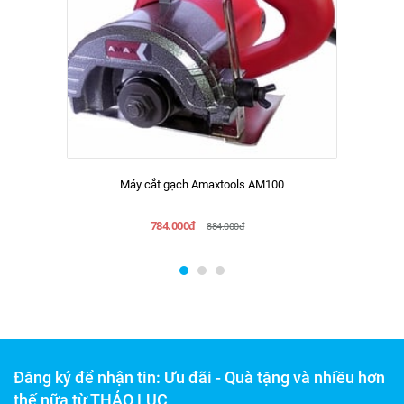
Máy cắt gạch Amaxtools AM100
784.000đ
884.000đ
Đăng ký để nhận tin: Ưu đãi - Quà tặng và nhiều hơn
thế nữa từ THẢO LỤC