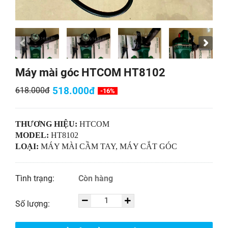
Máy mài góc HTCOM HT8102
518.000đ
618.000đ
-16%
THƯƠNG HIỆU:
HTCOM
MODEL:
HT8102
LOẠI:
MÁY MÀI CẦM TAY, MÁY CẮT GÓC
Tình trạng:
Còn hàng
Số lượng: