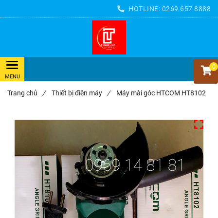
HOTLINE:
0269 657 8888
0
Trang chủ
/
Thiết bị điện máy
/
Máy mài góc HTCOM HT8102